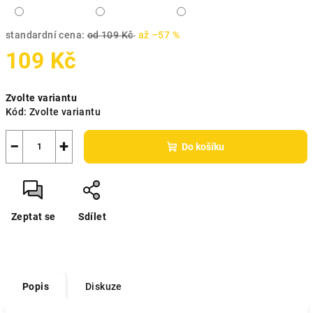
standardní cena:
od 109 Kč
až –57 %
109 Kč
Měrná
Zvolte variantu
cena:
Kód:
Zvolte variantu
−
+
Do košíku
Zeptat se
Sdílet
Popis
Diskuze