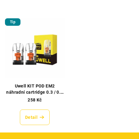
Tip
Uwell KIT POD EM2
náhradní cartridge 0.3 / 0.6
Ohm 4.5ml 2ks v balení
258 Kč
Detail
Z