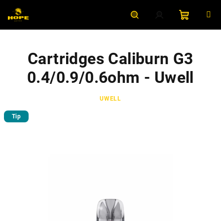
Přejít
na
obsah
Nákupní
Hledat
Přihlášení
Cartridges Caliburn G3
košík
0.4/0.9/0.6ohm - Uwell
UWELL
Tip