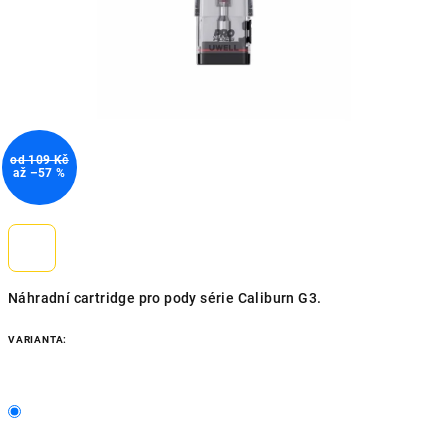
od 109 Kč
až –57 %
Náhradní cartridge pro pody série Caliburn G3.
VARIANTA: