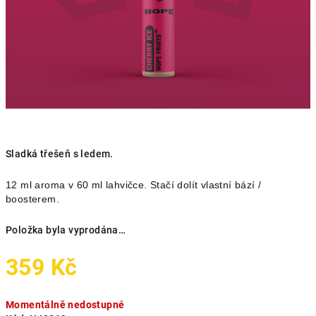
Sladká třešeň s ledem.
12 ml aroma v 60 ml lahvičce. Stačí dolít vlastní bází /
boosterem.
Položka byla vyprodána…
359 Kč
Měrná
Momentálně nedostupné
cena: