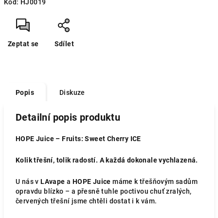
Kód:
HJ0019
Zeptat se
Sdílet
Popis
Diskuze
Detailní popis produktu
HOPE Juice – Fruits: Sweet Cherry ICE
Kolik třešní, tolik radostí. A každá dokonale vychlazená.
U nás v
LAvape
a
HOPE Juice
máme k třešňovým sadům
opravdu blízko – a přesně tuhle poctivou chuť zralých,
červených třešní jsme chtěli dostat i k vám.