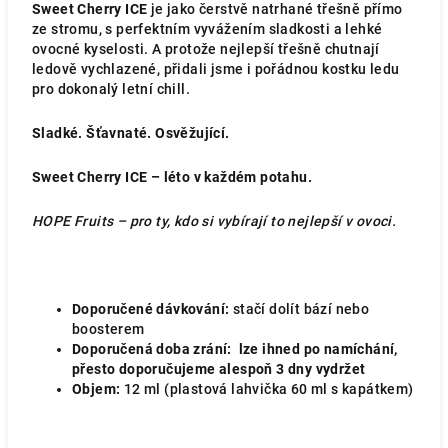
Sweet Cherry ICE
je jako čerstvě natrhané třešně přímo
ze stromu, s perfektním vyvážením sladkosti a lehké
ovocné kyselosti. A protože nejlepší třešně chutnají
ledově vychlazené, přidali jsme i pořádnou kostku ledu
pro dokonalý letní chill.
Sladké. Šťavnaté. Osvěžující.
Sweet Cherry ICE – léto v každém potahu.
HOPE Fruits – pro ty, kdo si vybírají to nejlepší v ovoci.
Doporučené dávkování:
stačí dolít bází nebo
boosterem
Doporučená doba zrání:
lze ihned po namíchání,
přesto doporučujeme alespoň 3 dny vydržet
Objem:
12
ml (plastová lahvička 60 ml s kapátkem)