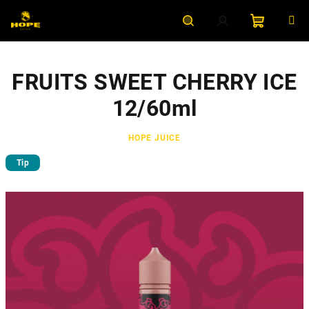
Přejít
na
obsah
Nákupní
Hledat
Přihlášení
FRUITS SWEET CHERRY ICE
košík
12/60ml
HOPE JUICE
Tip