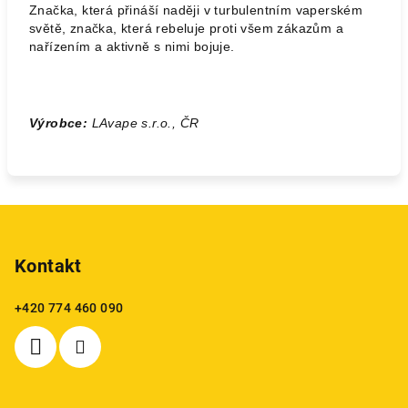
Značka, která přináší naději v turbulentním vaperském
světě, značka, která rebeluje proti všem zákazům a
nařízením a aktivně s nimi bojuje.
Výrobce:
LAvape s.r.o., ČR
Z
á
p
Kontakt
a
+420 774 460 090
t
í