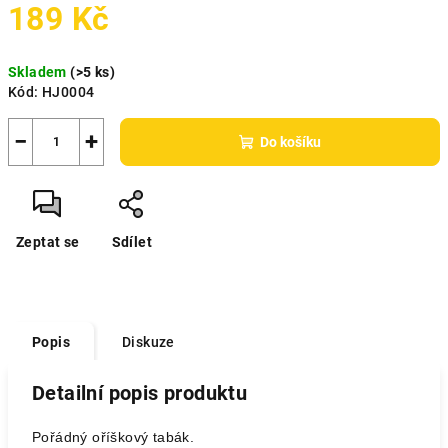
189 Kč
Měrná
Skladem
(>5 ks)
cena:
Kód:
HJ0004
−
+
Do košíku
Zeptat se
Sdílet
Popis
Diskuze
Detailní popis produktu
Pořádný oříškový tabák.