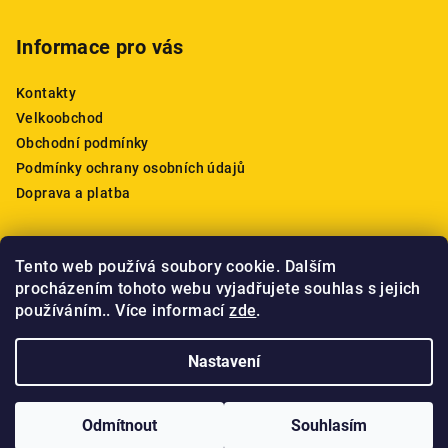
Informace pro vás
Kontakty
Velkoobchod
Obchodní podmínky
Podmínky ochrany osobních údajů
Doprava a platba
Tento web používá soubory cookie. Dalším
Nákupní košík
procházením tohoto webu vyjadřujete souhlas s jejich
používáním.. Více informací
zde
.
0
ks /
0 Kč
Nastavení
Copyright 2026
HOPE Juice
. Všechna práva vyhrazena.
Odmítnout
Souhlasím