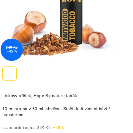
349 Kč
–45 %
Lískový oříšek, Hope Signature tabák.
10 ml aroma v 60 ml lahvičce. Stačí dolít vlastní bází /
boosterem.
standardní cena:
349 Kč
–45 %