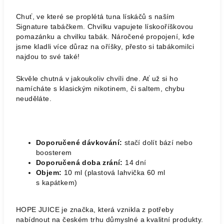
Chuť, ve které se proplétá tuna lískáčů s naším
Signature tabáčkem. Chvilku vapujete lískooříškovou
pomazánku a chvilku tabák. Náročené propojení, kde
jsme kladli více důraz na oříšky, přesto si tabákomilci
najdou to své také!
Skvěle chutná v jakoukoliv chvíli dne. Ať už si ho
namícháte s klasickým nikotinem, či saltem, chybu
neuděláte.
Doporučené dávkování:
stačí dolít bází nebo
boosterem
Doporučená doba zrání:
14 dní
Objem:
10 ml (plastová lahvička 60 ml
s kapátkem)
HOPE JUICE je značka, která vznikla z potřeby
nabídnout na českém trhu důmyslné a kvalitní produkty.