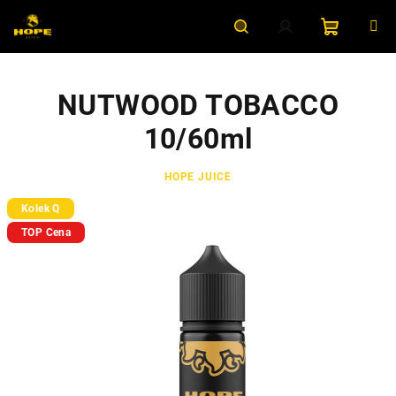
Přejít
na
obsah
Nákupní
Hledat
Přihlášení
NUTWOOD TOBACCO
košík
10/60ml
HOPE JUICE
Kolek Q
TOP Cena