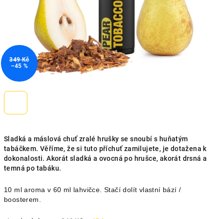
349 Kč
–45 %
Sladká a máslová chuť zralé hrušky se snoubí s huňatým
tabáčkem. Věříme, že si tuto příchuť zamilujete, je dotažena k
dokonalosti. Akorát sladká a ovocná po hrušce, akorát drsná a
temná po tabáku.
10 ml aroma v 60 ml lahvičce. Stačí dolít vlastní bází /
boosterem.