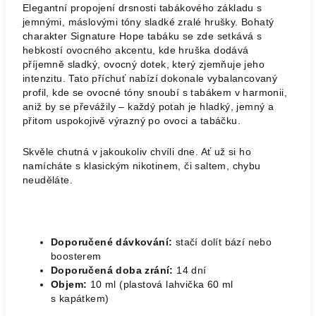
Elegantní propojení drsnosti tabákového základu s
jemnými, máslovými tóny sladké zralé hrušky. Bohatý
charakter Signature Hope tabáku se zde setkává s
hebkostí ovocného akcentu, kde hruška dodává
příjemně sladký, ovocný dotek, který zjemňuje jeho
intenzitu. Tato příchuť nabízí dokonale vybalancovaný
profil, kde se ovocné tóny snoubí s tabákem v harmonii,
aniž by se převážily – každý potah je hladký, jemný a
přitom uspokojivě výrazný po ovoci a tabáčku.
Skvěle chutná v jakoukoliv chvíli dne. Ať už si ho
namícháte s klasickým nikotinem, či saltem, chybu
neuděláte.
Doporučené dávkování:
stačí dolít bází nebo
boosterem
Doporučená doba zrání:
14 dní
Objem:
10 ml (plastová lahvička 60 ml
s kapátkem)