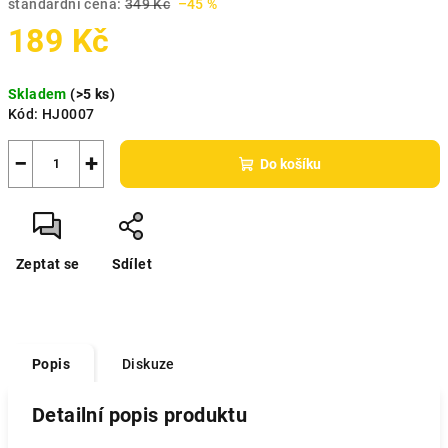
standardní cena:
349 Kč
–45 %
189 Kč
Měrná
Skladem
(>5 ks)
cena:
Kód:
HJ0007
−
+
Do košíku
Zeptat se
Sdílet
Popis
Diskuze
Detailní popis produktu