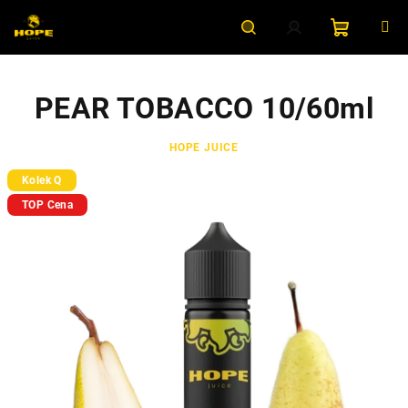
Přejít
na
obsah
Nákupní
Hledat
Přihlášení
PEAR TOBACCO 10/60ml
košík
HOPE JUICE
Kolek Q
TOP Cena