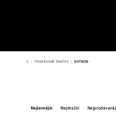
Přejít
na
obsah
/
PRODÁVANÉ ZNAČKY
/
DOTMOD
DOMŮ
Ř
Nejlevnější
Nejdražší
Nejprodávaněj
a