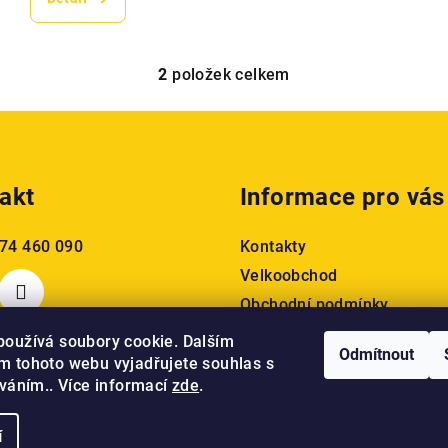
2
položek celkem
O
v
l
á
akt
Informace pro vás
d
a
74 460 090
Kontakty
c
Velkoobchod
í
Obchodní podmínky
p
Podmínky ochrany osobníc
r
používá soubory cookie. Dalším
Odmítnout
Doprava a platba
v
m tohoto webu vyjadřujete souhlas s
íváním.. Více informací
zde
.
k
y
í