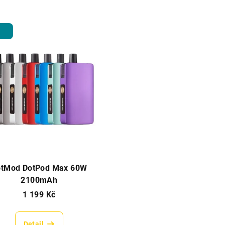
otMod DotPod Max 60W
2100mAh
1 199 Kč
Detail