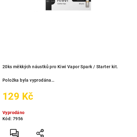
20ks měkkých náustků pro Kiwi Vapor Spark / Starter kit.
Položka byla vyprodána…
129 Kč
Měrná
Vyprodáno
cena:
Kód:
7956