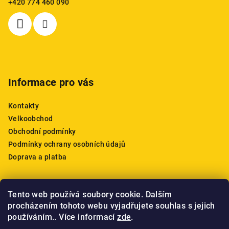
+420 774 460 090
t
í
Informace pro vás
Kontakty
Velkoobchod
Obchodní podmínky
Podmínky ochrany osobních údajů
Doprava a platba
Tento web používá soubory cookie. Dalším
Nákupní košík
procházením tohoto webu vyjadřujete souhlas s jejich
používáním.. Více informací
zde
.