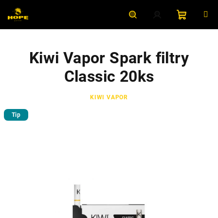
Přejít
na
obsah
Nákupní
Hledat
Přihlášení
Kiwi Vapor Spark filtry
košík
Classic 20ks
KIWI VAPOR
Tip