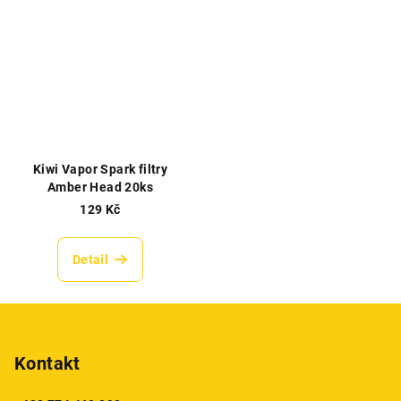
Kiwi Vapor Spark filtry
Amber Head 20ks
129 Kč
Detail
Z
á
p
Kontakt
a