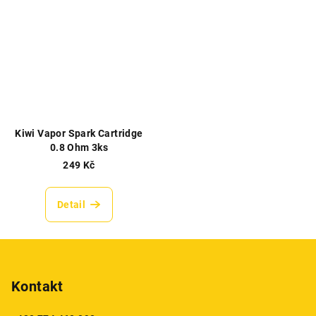
Kiwi Vapor Spark Cartridge
0.8 Ohm 3ks
249 Kč
Detail
Z
á
p
Kontakt
a