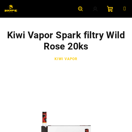
Přejít
na
obsah
Nákupní
Hledat
Přihlášení
Kiwi Vapor Spark filtry Wild
košík
Rose 20ks
KIWI VAPOR