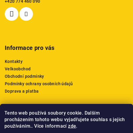
+420 774 460 090
t
í
Informace pro vás
Kontakty
Velkoobchod
Obchodní podmínky
Podmínky ochrany osobních údajů
Doprava a platba
Tento web používá soubory cookie. Dalším
Nákupní košík
procházením tohoto webu vyjadřujete souhlas s jejich
používáním.. Více informací
zde
.