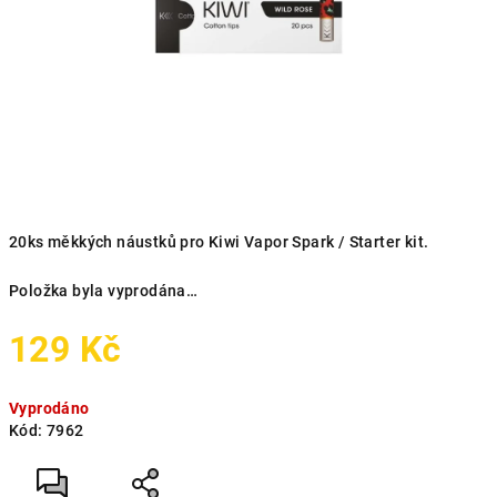
20ks měkkých náustků pro Kiwi Vapor Spark / Starter kit.
Položka byla vyprodána…
129 Kč
Měrná
Vyprodáno
cena:
Kód:
7962